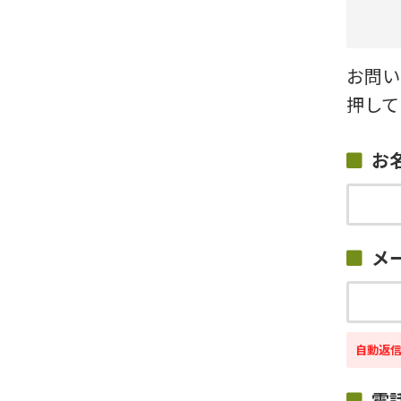
お問い
押して
お
メ
自動返
電